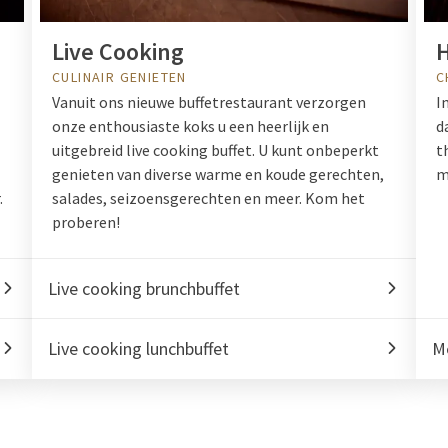
Live Cooking
H
CULINAIR GENIETEN
C
Vanuit ons nieuwe buffetrestaurant verzorgen
I
onze enthousiaste koks u een heerlijk en
d
uitgebreid live cooking buffet. U kunt onbeperkt
t
genieten van diverse warme en koude gerechten,
m
.
salades, seizoensgerechten en meer. Kom het
proberen!
Live cooking brunchbuffet
Live cooking lunchbuffet
M