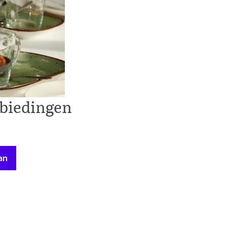
nbiedingen
an