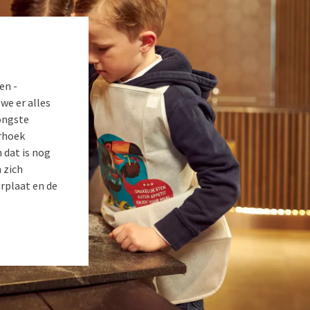
en -
we er alles
ongste
rhoek
 dat is nog
 zich
rplaat en de