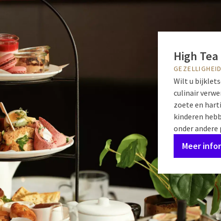
High Tea
GEZELLIGHEI
Wilt u bijkle
culinair verw
zoete en harti
kinderen hebb
onder andere p
Meer info