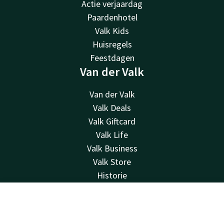
Actie verjaardag
Paardenhotel
Valk Kids
Huisregels
Feestdagen
Van der Valk
Van der Valk
Valk Deals
Valk Giftcard
Valk Life
Valk Business
Valk Store
Historie
Vacatures
MVO
Contact
Account
NL
Green Key