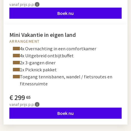
vanaf
prijs p.p.
Boek nu
Mini Vakantie in eigen land
ARRANGEMENT
4x Overnachting in een comfortkamer
4x Uitgebreid ontbijtbuffet
2x 3-gangen diner
1x Picknick pakket
Toegang tennisbanen, wandel / fietsroutes en
fitnessruimte
€
299
65
vanaf
prijs p.p.
Boek nu