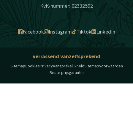
KvK-nummer: 02332592
Facebook
Instagram
Tiktok
LinkedIn
verrassend vanzelfsprekend
Sitemap
Cookies
Privacy
Aansprakelijkheid
Sitemap
Voorwaarden
Beste prijsgarantie