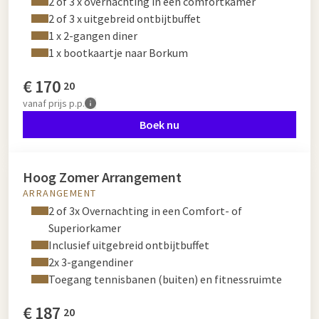
2 of 3 x overnachting in een comfortkamer
2 of 3 x uitgebreid ontbijtbuffet
1 x 2-gangen diner
1 x bootkaartje naar Borkum
€
170
20
vanaf
prijs p.p.
Boek nu
Hoog Zomer Arrangement
ARRANGEMENT
2 of 3x Overnachting in een Comfort- of
Superiorkamer
Inclusief uitgebreid ontbijtbuffet
2x 3-gangendiner
Toegang tennisbanen (buiten) en fitnessruimte
€
187
20