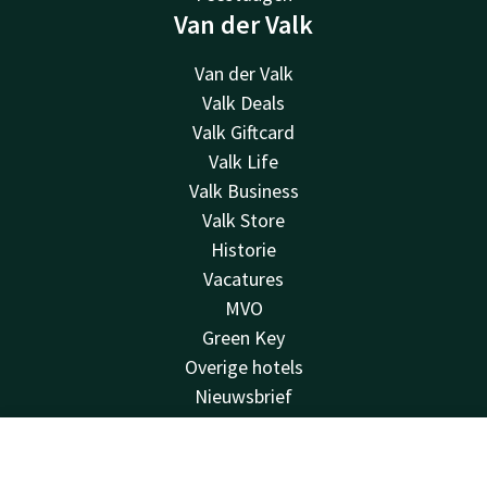
Van der Valk
Van der Valk
Valk Deals
Valk Giftcard
Valk Life
Valk Business
Valk Store
Historie
Vacatures
MVO
Green Key
Overige hotels
Nieuwsbrief
Contact
Contact
Account
NL
24u bereikbaar - lokaal tarief