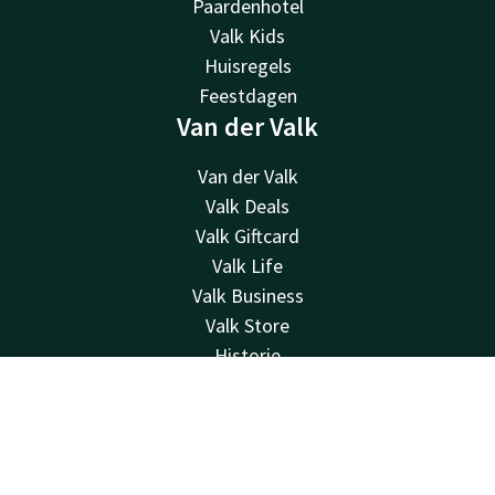
Paardenhotel
Valk Kids
Huisregels
Feestdagen
Van der Valk
Van der Valk
Valk Deals
Valk Giftcard
Valk Life
Valk Business
Valk Store
Historie
Vacatures
Contact
Account
NL
MVO
Green Key
Boek nu
Overige hotels