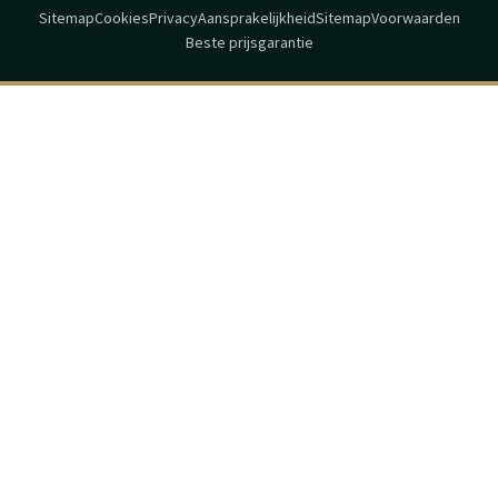
Sitemap
Cookies
Privacy
Aansprakelijkheid
Sitemap
Voorwaarden
Beste prijsgarantie