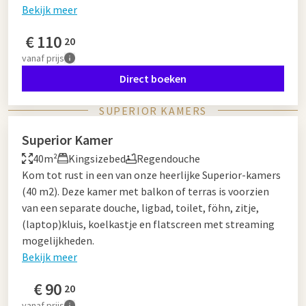
Bekijk meer
€
110
20
vanaf
prijs
Direct boeken
SUPERIOR KAMERS
Superior Kamer
40m²
Kingsizebed
Regendouche
Kom tot rust in een van onze heerlijke Superior-kamers
(40 m2). Deze kamer met balkon of terras is voorzien
van een separate douche, ligbad, toilet, föhn, zitje,
(laptop)kluis, koelkastje en flatscreen met streaming
mogelijkheden.
Bekijk meer
€
90
20
vanaf
prijs