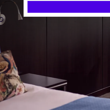
Comfort Kamer voor 3 Per
COMFORT KAMERS
33m²
3 aparte bedden
Apart ligbad
Check-in v.a. 14:00 uur
Check-uit tot 12:00 uur
Van der Valk Groningen-Zuidbroek A7 beschikt over
Kom tot rust in een van onze heerlijke Comfort-kam
van een separate douche, ligbad, toilet, föhn, zitje,
Late check out:
KAMER 
Voor slechts € 29,50 per kamer checkt u pas om 17:00
3 aparte bedden
Uitgebreid ontbijt:
Apart toilet