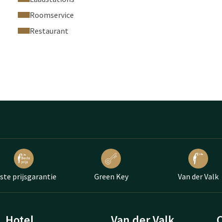
ren voor 3 of 4 volwassenen. Wij verzoeken u dit telefonisch
Roomservice
Restaurant
n huisdieren beschikbaar, voor de mogelijkheden kunt u ook
e kamer kan afwijken hiervan.
ste prijsgarantie
Green Key
Van der Valk
Hotel
Van der Valk