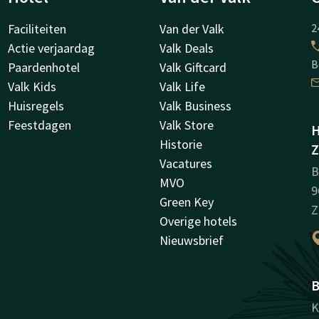
Faciliteiten
Van der Valk
2
Actie verjaardag
Valk Deals
B
Paardenhotel
Valk Giftcard
Valk Kids
Valk Life
Huisregels
Valk Business
Feestdagen
Valk Store
H
Historie
Z
Vacatures
B
MVO
9
Green Key
Z
Overige hotels
Nieuwsbrief
B
K