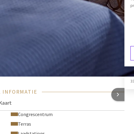
oodjes, divers beleg, koffie, thee, melk en sappen voor
pr
Föhn
Koffie- en theefaciliteiten
Koffertafel
eze is niet gevuld. Bij aankomst kunt u een Minibar pakket
4 drankjes en 2 snacks naar keuze. Het minibarpakket kan
en en snacks:
W
3
 INFORMATIE
Kaart
Congrescentrum
Terras
Laadstations