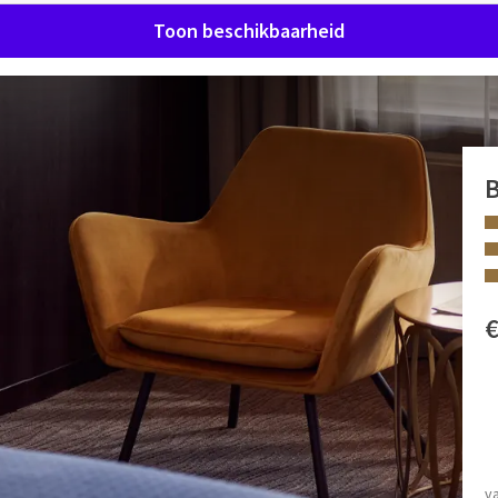
Toon beschikbaarheid
sonen
 een aantal Comfort kamers voor 3 personen.
ers (33 m2). Deze kamer met balkon of terras is voorzien
 (laptop)kluis, koelkastje en televisie
.
FACILITEITEN
 uur uit. Op basis van beschikbaarheid.
Apart ligbad
Toilet
v