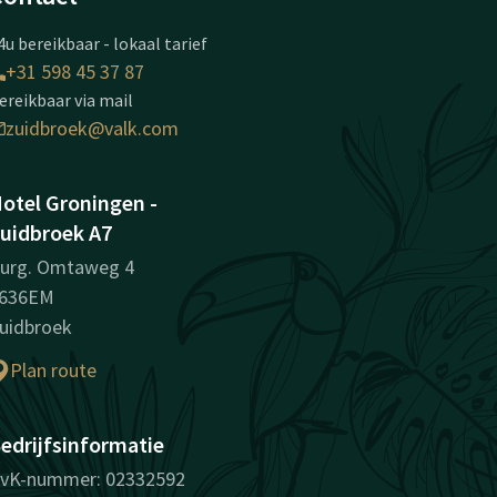
4u bereikbaar - lokaal tarief
+31 598 45 37 87
ereikbaar via mail
zuidbroek@valk.com
otel Groningen -
uidbroek A7
urg. Omtaweg 4
636EM
uidbroek
Plan route
edrijfsinformatie
vK-nummer: 02332592