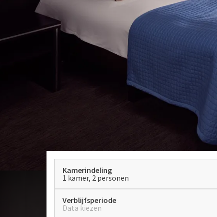
Kamerindeling
1 kamer, 2 personen
Verblijfsperiode
Data kiezen