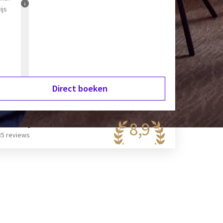
ijs
Direct boeken
8,9
aanzinnig
35 reviews