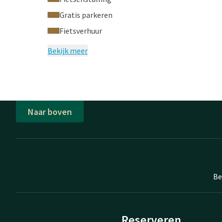
Het is niet mogelijk om online een kamer te reserve
Gratis parkeren
te reserveren via 0598-453787.
Fietsverhuur
Tevens hebben wij ook kamers voor mindervaliden e
telefonisch contact met ons opnemen.
Bekijk meer
De getoonde foto is een impressie, de daadwerkelijk
Naar boven
Be
Reserveren