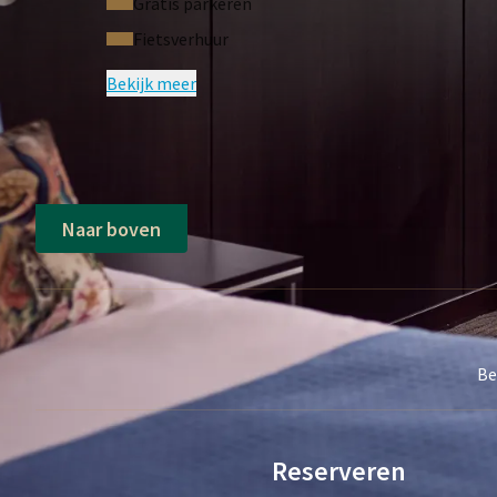
Gratis parkeren
Tevens hebben wij ook kamers voor mindervaliden e
Fietsverhuur
telefonisch contact met ons opnemen.
Bekijk meer
De getoonde foto is een impressie, de daadwerkelijk
Naar boven
Be
Reserveren