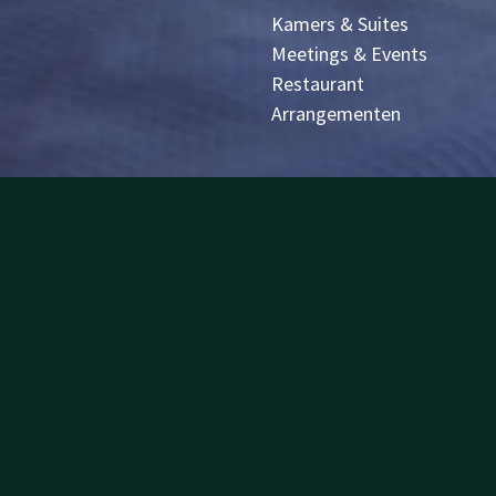
Kamers & Suites
Meetings & Events
Restaurant
Arrangementen