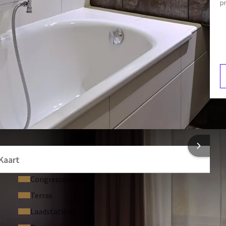
pr
Ligbad en douche
Bureau
Zithoek
eze is niet gevuld. Bij aankomst kunt u een Minibar pakket
4 drankjes en 2 snacks naar keuze. Het minibarpakket kan
en en snacks:
W
3
 INFORMATIE
Kaart
Congrescentrum
Terras
Laadstations
ren voor 3 of 4 volwassenen. Wij verzoeken u dit telefonisch