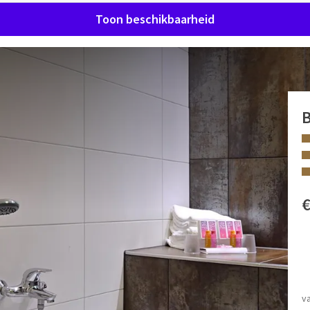
Toon beschikbaarheid
ers (33 m2). Deze kamer met balkon of terras is voorzien
 (laptop)kluis, koelkastje en televisie
.
 uur uit. Op basis van beschikbaarheid.
FACILITEITEN
Apart toilet
oodjes, divers beleg, koffie, thee, melk en sappen voor
Toiletartikelen
v