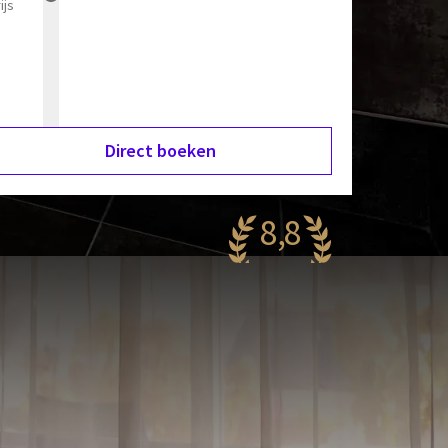
ijs
Direct boeken
8,8
aanzinnig
39 reviews