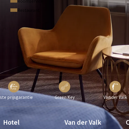
Roomservice
n huisdieren beschikbaar, voor de mogelijkheden kunt u ook
Restaurant
e kamer kan afwijken hiervan.
ste prijsgarantie
Green Key
Van der Valk
Hotel
Van der Valk