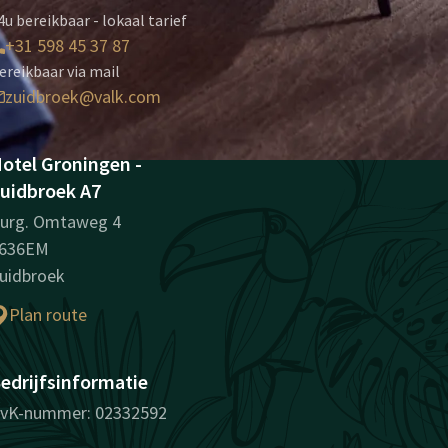
4u bereikbaar - lokaal tarief
+31 598 45 37 87
ereikbaar via mail
zuidbroek@valk.com
otel Groningen -
uidbroek A7
urg. Omtaweg 4
636EM
uidbroek
Plan route
edrijfsinformatie
vK-nummer: 02332592