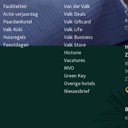
Faciliteiten
Van der Valk
2
Actie verjaardag
Valk Deals
B
Paardenhotel
Valk Giftcard
Valk Kids
Valk Life
Huisregels
Valk Business
Feestdagen
Valk Store
H
Historie
Z
Vacatures
B
MVO
9
Green Key
Z
Overige hotels
Nieuwsbrief
B
K