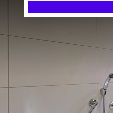
Comfort Kamer
COMFORT KAMERS
33m²
2 aparte bedden
Apart toilet
Check-in v.a. 14:00 uur
Check-uit tot 12:00 uur
Kom tot rust in een van onze heerlijke Comfort-kam
van een separate douche, ligbad, toilet, föhn, zitje,
Late check out:
Voor slechts € 29,50 per kamer checkt u pas om 17:00
KAMER 
Uitgebreid ontbijt:
2 aparte bedden
Geniet van een uitgebreid ontbijtbuffet met verse br
Toilet
slechts € 21,75 per persoon.