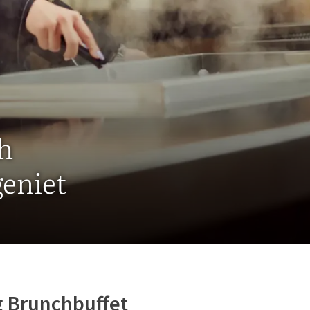
h
geniet
g Brunchbuffet