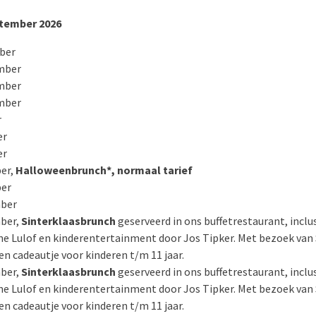
tember 2026
ber
mber
mber
mber
r
er
er
er,
Halloweenbrunch*, normaal tarief
er
ber
ber,
Sinterklaasbrunch
geserveerd in ons buffetrestaurant, inclu
e Lulof en kinderentertainment door Jos Tipker. Met bezoek van S
een cadeautje voor kinderen t/m 11 jaar.
ber,
Sinterklaasbrunch
geserveerd in ons buffetrestaurant, inclu
e Lulof en kinderentertainment door Jos Tipker. Met bezoek van S
een cadeautje voor kinderen t/m 11 jaar.