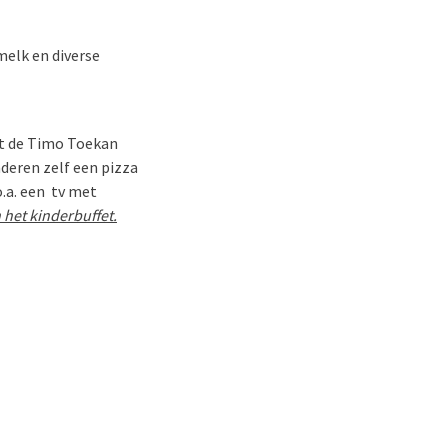
melk en diverse
kt de Timo Toekan
nderen zelf een pizza
o.a. een tv met
 het kinderbuffet.