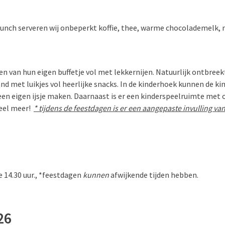
unch serveren wij onbeperkt koffie, thee, warme chocolademelk, 
n van hun eigen buffetje vol met lekkernijen. Natuurlijk ontbree
d met luikjes vol heerlijke snacks. In de kinderhoek kunnen de ki
een eigen ijsje maken. Daarnaast is er een kinderspeelruimte met 
eel meer!
* tijdens de feestdagen is er een aangepaste invulling van
e 14.30 uur., *feestdagen
kunnen
afwijkende tijden hebben.
26