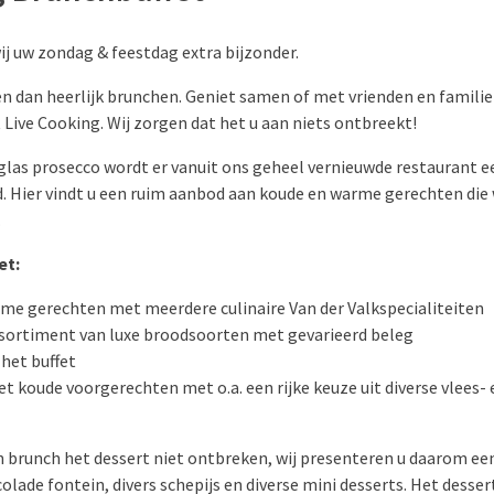
j uw zondag & feestdag extra bijzonder.
en dan heerlijk brunchen. Geniet samen of met vrienden en familie
Live Cooking. Wij zorgen dat het u aan niets ontbreekt!
las prosecco wordt er v
anuit ons geheel vernieuwde restaurant
e
 Hier vindt u een
ruim aanbod aan koude en warme gerechten die w
.
et:
rme gerechten met meerdere culinaire Van der Valkspecialiteiten
ssortiment van luxe broodsoorten met gevarieerd beleg
het buffet
t koude voorgerechten met o.a. een rijke keuze uit diverse vlees- 
n brunch het dessert niet ontbreken, wij presenteren u daarom ee
olade fontein, divers schepijs en diverse mini desserts. Het dessert