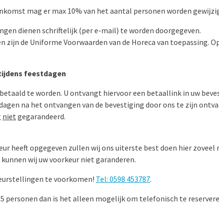
ankomst mag er max 10% van het aantal personen worden gewijzig
ngen dienen schriftelijk (per e-mail) te worden doorgegeven.
en zijn de Uniforme Voorwaarden van de Horeca van toepassing. Op
 tijdens feestdagen
betaald te worden. U ontvangt hiervoor een betaallink in uw beves
7 dagen na het ontvangen van de bevestiging door ons te zijn ont
g
niet
gegarandeerd.
eur heeft opgegeven zullen wij ons uiterste best doen hier zovee
 kunnen wij uw voorkeur niet garanderen.
leurstellingen te voorkomen!
Tel: 0598 453787
.
 personen dan is het alleen mogelijk om telefonisch te reservere