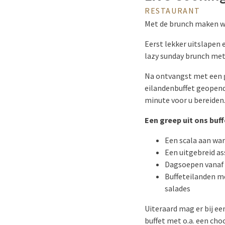
RESTAURANT
Met de brunch maken wi
Eerst lekker uitslapen 
lazy sunday brunch met 
Na ontvangst met een g
eilandenbuffet geopend.
minute voor u bereiden
Een greep uit ons buff
Een scala aan wa
Een uitgebreid a
Dagsoepen vanaf 
Buffeteilanden me
salades
Uiteraard mag er bij ee
buffet met o.a. een choc