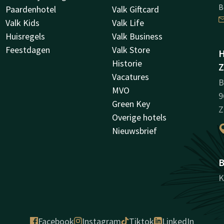
B
Paardenhotel
Valk Giftcard
Valk Kids
Valk Life
Huisregels
Valk Business
Feestdagen
Valk Store
H
Historie
Z
Vacatures
B
MVO
9
Green Key
Z
Overige hotels
Nieuwsbrief
B
K
Facebook
Instagram
Tiktok
LinkedIn