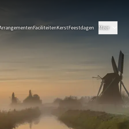
Arrangementen
Faciliteiten
Kerst
Feestdagen
Meer
Kame