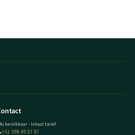
Contact
4u bereikbaar - lokaal tarief
+31 598 45 37 87