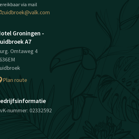
ereikbaar via mail
zuidbroek@valk.com
otel Groningen -
uidbroek A7
urg. Omtaweg 4
636EM
uidbroek
Plan route
edrijfsinformatie
vK-nummer: 02332592