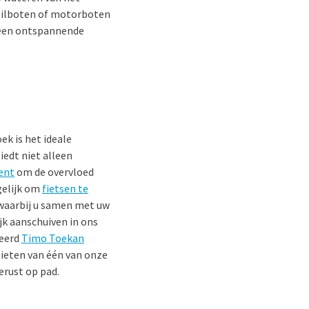
zeilboten of motorboten
r een ontspannende
ek is het ideale
iedt niet alleen
ent
om de overvloed
gelijk om
fietsen te
, waarbij u samen met uw
jk aanschuiven in ons
ieerd
Timo Toekan
enieten van één van onze
erust op pad.