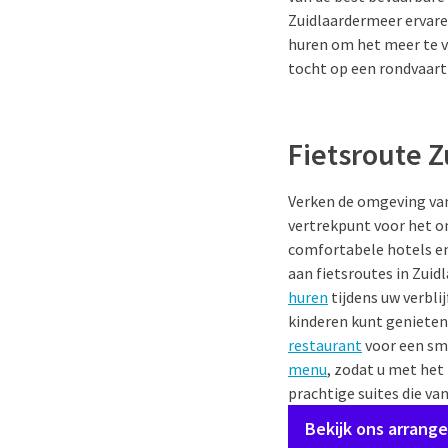
Zuidlaardermeer ervare
huren om het meer te v
tocht op een rondvaart
Fietsroute 
Verken de omgeving v
vertrekpunt voor het on
comfortabele hotels en
aan fietsroutes in Zui
huren
tijdens uw verbli
kinderen kunt genieten 
restaurant
voor een sma
menu
, zodat u met het
prachtige suites die va
Bekijk ons arrang