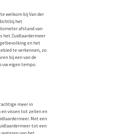
rte welkom bij Van der
ichtbij het
kilometer afstand van
is het Zuidlaardermeer
ogelbevolking en het
gebied te verkennen, zo
ren bij een van de
p uw eigen tempo.
rachtige meer in
n vissen tot zeilen en
uidlaardermeer. Met een
Zuidlaardermeer tot een
de wateren van het