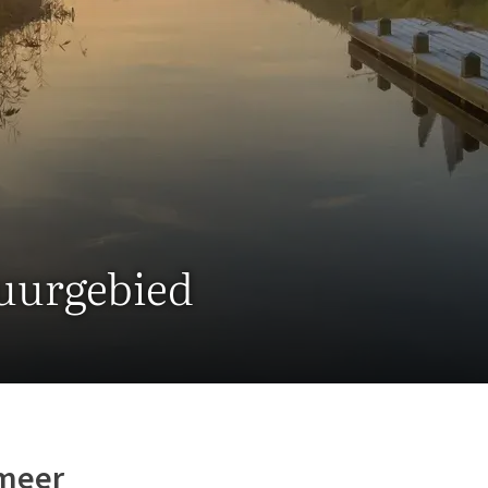
tuurgebied
rmeer