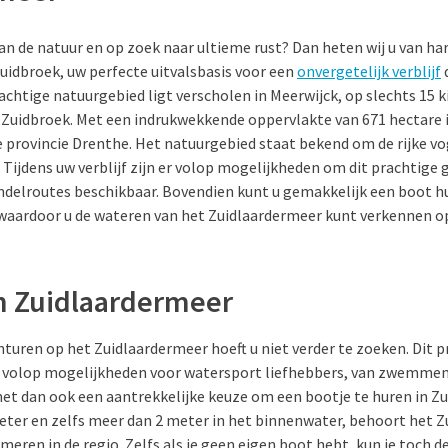
an de natuur en op zoek naar ultieme rust? Dan heten wij u van ha
uidbroek, uw perfecte uitvalsbasis voor een
onvergetelijk verblijf
d
achtige natuurgebied ligt verscholen in Meerwijck, op slechts 15 
 Zuidbroek. Met een indrukwekkende oppervlakte van 671 hectare 
e provincie Drenthe. Het natuurgebied staat bekend om de rijke v
Tijdens uw verblijf zijn er volop mogelijkheden om dit prachtige 
wandelroutes beschikbaar. Bovendien kunt u gemakkelijk een boot hu
waardoor u de wateren van het Zuidlaardermeer kunt verkennen o
n Zuidlaardermeer
turen op het Zuidlaardermeer hoeft u niet verder te zoeken. Dit p
volop mogelijkheden voor watersport liefhebbers, van zwemmen e
het dan ook een aantrekkelijke keuze om een bootje te huren in Z
eter en zelfs meer dan 2 meter in het binnenwater, behoort het 
meren in de regio. Zelfs als je geen eigen boot hebt, kun je toch 