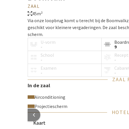
ZAAL
45m²
Via onze loopbrug komt u terecht bij de Boomvalkza
geschikt voor kleinere vergaderingen. De zaal besch
scherm.
U-vorm
Board
-
9
School
Recept
-
-
Examen
Cabare
-
-
ZAAL 
In de zaal
Airconditioning
Projectiescherm
HOTEL
Kaart