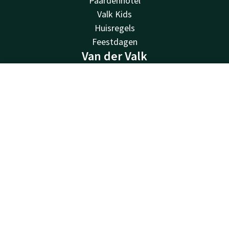
Paardenhotel
Valk Kids
Huisregels
Feestdagen
Van der Valk
Van der Valk
Contact
Account
NL
Valk Deals
Valk Giftcard
Boek nu
Valk Life
Valk Business
Valk Store
Historie
Vacatures
MVO
Green Key
Overige hotels