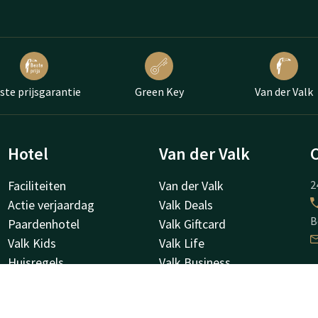
ste prijsgarantie
Green Key
Van der Valk
Hotel
Van der Valk
Faciliteiten
Van der Valk
2
Actie verjaardag
Valk Deals
B
Paardenhotel
Valk Giftcard
Valk Kids
Valk Life
Huisregels
Valk Business
Feestdagen
Valk Store
H
Historie
Z