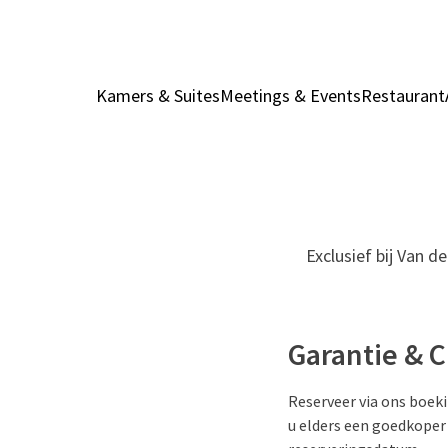
Kamers & Suites
Meetings & Events
Restaurant
Exclusief bij Van d
Garantie & 
Reserveer via ons boeki
u elders een goedkoper 