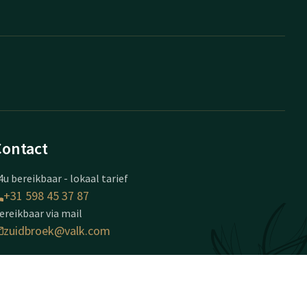
Contact
4u bereikbaar - lokaal tarief
+31 598 45 37 87
ereikbaar via mail
zuidbroek@valk.com
otel Groningen -
uidbroek A7