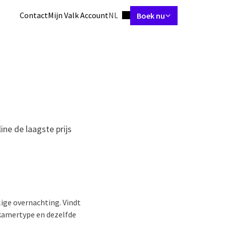
Ingestelde taal
Contact
Mijn Valk Account
NL
Boek nu
rs & Suites
Meetings & Events
Restaurant
Arrangementen
Fac
ine de laagste prijs
lige overnachting. Vindt
 kamertype en dezelfde