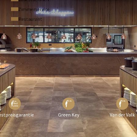
ta
Zimmerservice
Restaurant
rs
tieren Sie uns bitte telefonisch unter +31 (0)598 453 787.
chliche Zimmer kann davon abweichen.
estpreisgarantie
Green Key
Van der Valk