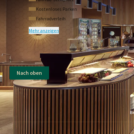
Flasche Coca-Cola, Coca-Cola Zero oder Fan
Kostenloses Parken
Flasche Sprite, Cassis oder Bitter Lemon
Fahrradverleih
Flasche Spa mit oder ohne Kohlensäure
Flasche Rotwein oder Weißwein (18,7 cl)
Mehr anzeigen
M&M’s mit Erdnüssen, Twix, Snickers oder Ma
Croky Chips (Natur oder Paprika)
Für spezielle oder barrierefreie Zimmertypen kontak
Das gezeigte Foto dient als Impression; das tatsä
Nach oben
B