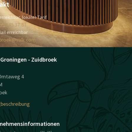
akt
erreichbar, lokaler Tarif
598 45 37 87
ail erreichbar
broek@valk.com
 Groningen - Zuidbroek
 Omtaweg 4
M
oek
beschreibung
nehmensinformationen