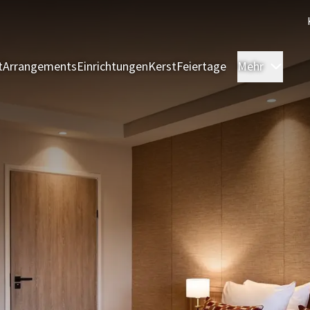
t
Arrangements
Einrichtungen
Kerst
Feiertage
Mehr
Zimm