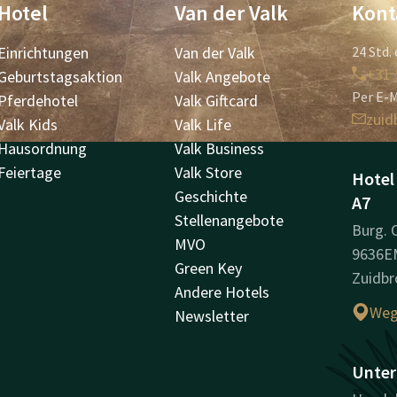
Hotel
Van der Valk
Kont
Einrichtungen
Van der Valk
24 Std. 
+31 
Geburtstagsaktion
Valk Angebote
Per E-M
Pferdehotel
Valk Giftcard
zuid
Valk Kids
Valk Life
Hausordnung
Valk Business
Feiertage
Valk Store
Hotel
Geschichte
A7
Stellenangebote
Burg.
MVO
9636E
Green Key
Zuidbr
Andere Hotels
Weg
Newsletter
Unter