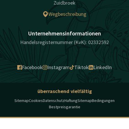
Zuidbroek
Wegbeschreibung
Unternehmensinformationen
Handelsregisternummer (KvK): 02332592
Facebook
Instagram
Tiktok
LinkedIn
überraschend vielfältig
Sitemap
Cookies
Datenschutz
Haftung
Sitemap
Bedingungen
Bestpreisgarantie