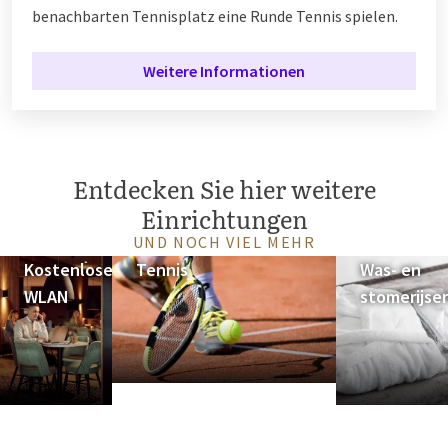
benachbarten Tennisplatz eine Runde Tennis spielen.
Weitere Informationen
Entdecken Sie hier weitere
Einrichtungen
UND NOCH VIEL MEHR
Kostenloses
Tennis
Was- en
WLAN
stomerijser