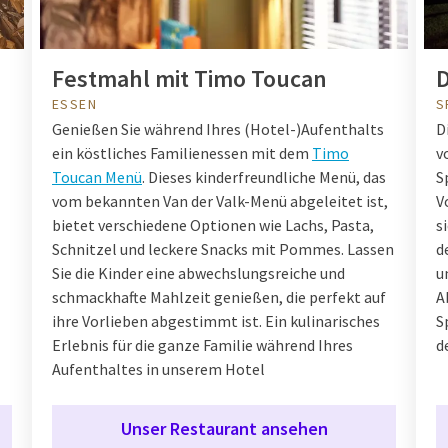
Festmahl mit Timo Toucan
D
ESSEN
S
Genießen Sie während Ihres (Hotel-)Aufenthalts
D
ein köstliches Familienessen mit dem
Timo
v
Toucan Menü
. Dieses kinderfreundliche Menü, das
S
vom bekannten Van der Valk-Menü abgeleitet ist,
V
bietet verschiedene Optionen wie Lachs, Pasta,
s
Schnitzel und leckere Snacks mit Pommes. Lassen
d
Sie die Kinder eine abwechslungsreiche und
u
schmackhafte Mahlzeit genießen, die perfekt auf
A
ihre Vorlieben abgestimmt ist. Ein kulinarisches
S
Erlebnis für die ganze Familie während Ihres
d
Aufenthaltes in unserem Hotel
Unser Restaurant ansehen