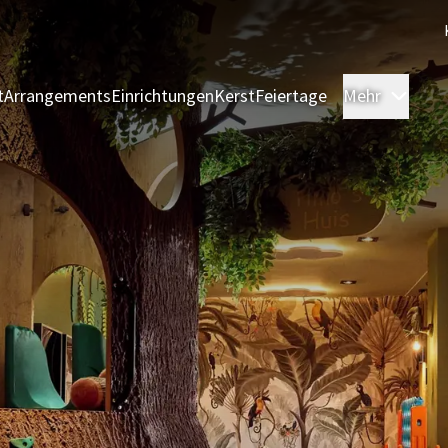
t
Arrangements
Einrichtungen
Kerst
Feiertage
Mehr
Zimm