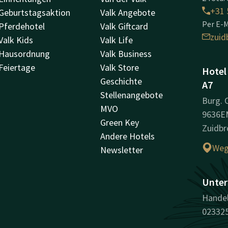
+31 
Geburtstagsaktion
Valk Angebote
Per E-M
Pferdehotel
Valk Giftcard
zuid
Valk Kids
Valk Life
Hausordnung
Valk Business
Feiertage
Valk Store
Hotel
Geschichte
A7
Stellenangebote
Burg.
MVO
9636E
Green Key
Zuidbr
Andere Hotels
Weg
Newsletter
Unter
Handel
02332