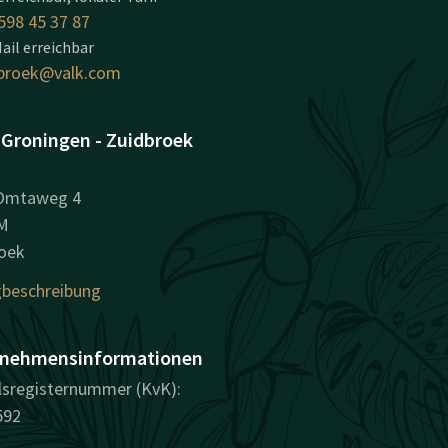
598 45 37 87
ail erreichbar
broek@valk.com
 Groningen - Zuidbroek
 Omtaweg 4
M
oek
beschreibung
nehmensinformationen
sregisternummer (KvK):
592