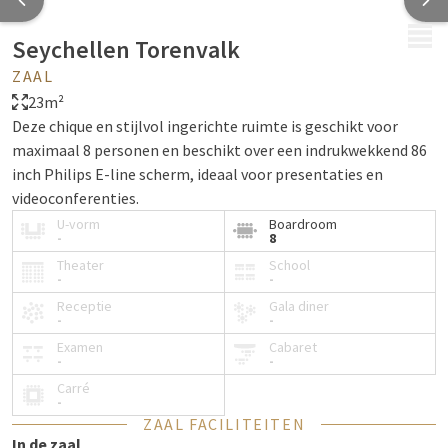
MENU
Seychellen Torenvalk
ZAAL
23m²
Deze chique en stijlvol ingerichte ruimte is geschikt voor
maximaal 8 personen en beschikt over een indrukwekkend 86
inch Philips E-line scherm, ideaal voor presentaties en
videoconferenties.
U-vorm
Boardroom
-
8
Theater
School
-
-
Receptie
Gala diner
-
-
Examen
Cabaret
-
-
Carré
-
ZAAL FACILITEITEN
In de zaal