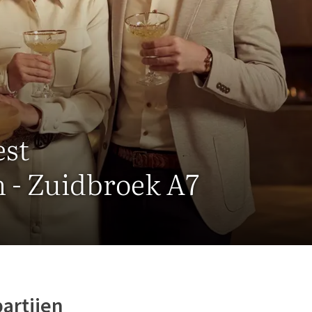
est
n - Zuidbroek A7
artijen