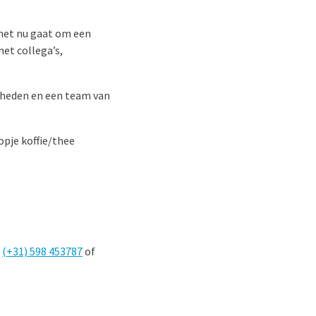
f het nu gaat om een
met collega’s,
jkheden en een team van
opje koffie/thee
h
(+31)
598 453787
of