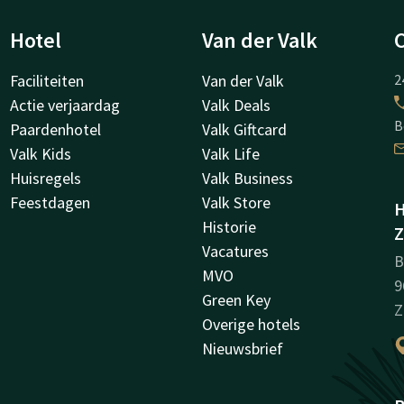
Hotel
Van der Valk
Faciliteiten
Van der Valk
2
Actie verjaardag
Valk Deals
B
Paardenhotel
Valk Giftcard
Valk Kids
Valk Life
Huisregels
Valk Business
Feestdagen
Valk Store
H
Historie
Z
Vacatures
B
MVO
9
Green Key
Z
Overige hotels
Nieuwsbrief