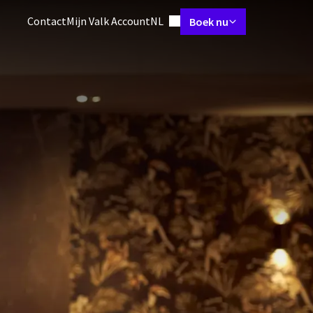
Ingestelde taal
Contact
Mijn Valk Account
NL
Boek nu
rs & Suites
Meetings & Events
Restaurant
Arrangementen
Fac