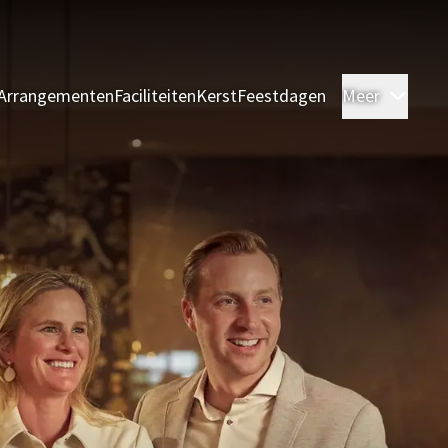
Arrangementen
Faciliteiten
Kerst
Feestdagen
Meer
Kame