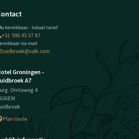
Contact
4u bereikbaar - lokaal tarief
+31 598 45 37 87
ereikbaar via mail
zuidbroek@valk.com
otel Groningen -
uidbroek A7
urg. Omtaweg 4
636EM
uidbroek
Plan route