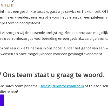
ENHEID
nt met een geschikte locatie, gastvrije service en flexibiliteit. O
milie en vrienden, een receptie voor het vieren van een jubileum 
spetterend bedrijfsfeest.
d verzorgen wij de passende omlijsting. Met een keur aan mogeli
we u een onbezorgde voorbereiding én een gedenkwaardige avond.
m om een kijkje te nemen in ons hotel. Onder het genot van een k
w wensen en onze mogelijkheden voor een geslaagd evenement.
 Ons team staat u graag te woord!
ns sales team per email
sales@zuidbroek.valk.com
of telefonisc
offerte
aan!