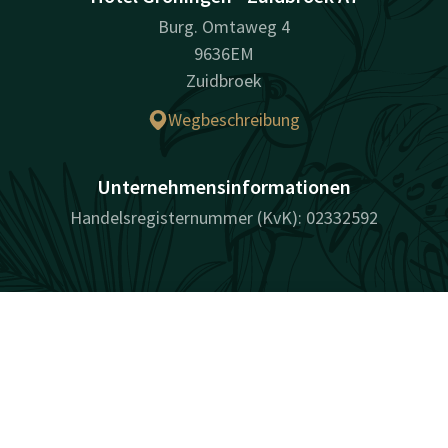
Burg. Omtaweg 4
9636EM
Zuidbroek
Wegbeschreibung
Unternehmensinformationen
Handelsregisternummer (KvK): 02332592
Facebook
Instagram
Tiktok
LinkedIn
Kontakt
Account
DE
Jetzt buchen
überraschend vielfältig
Sitemap
Cookies
Datenschutz
Haftung
Sitemap
Bedingungen
Bestpreisgarantie