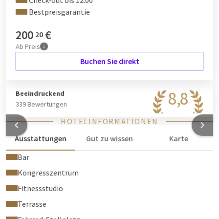
Check-out bis 12:00
Bestpreisgarantie
200
€
20
Ab
Preis
Buchen Sie direkt
8,8
Beeindruckend
339 Bewertungen
HOTELINFORMATIONEN
Ausstattungen
Gut zu wissen
Karte
Bar
Kongresszentrum
Fitnessstudio
Terrasse