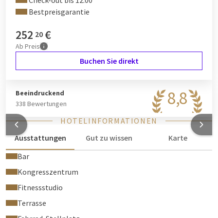
Check-out bis 12:00
Bestpreisgarantie
252
€
20
Ab
Preis
Buchen Sie direkt
8,8
Beeindruckend
338 Bewertungen
HOTELINFORMATIONEN
Ausstattungen
Gut zu wissen
Karte
Bar
Kongresszentrum
Fitnessstudio
Terrasse