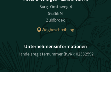
Burg. Omtaweg 4
9636EM
Zuidbroek
Wegbeschreibung
Unternehmensinformationen
Handelsregisternummer (KvK): 02332592
Facebook
Instagram
Tiktok
LinkedIn
Kontakt
Account
DE
Jetzt buchen
überraschend vielfältig
Sitemap
Cookies
Datenschutz
Haftung
Sitemap
Bedingungen
Bestpreisgarantie