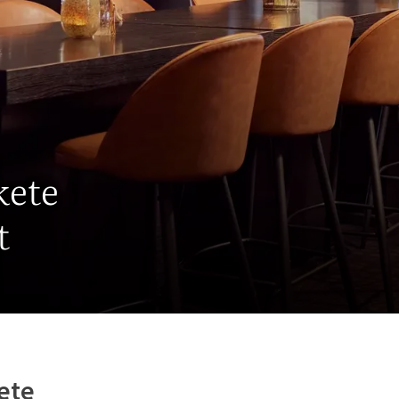
kete
t
ete