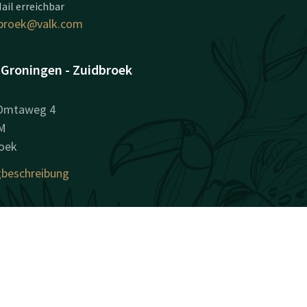
ail erreichbar
broek@valk.com
 Groningen - Zuidbroek
 Omtaweg 4
M
oek
beschreibung
nehmensinformationen
sregisternummer (KvK):
592