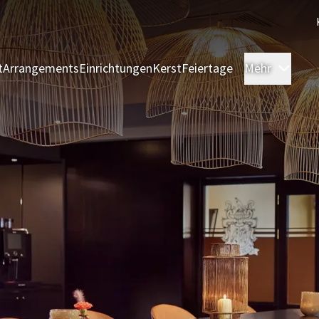
t
Arrangements
Einrichtungen
Kerst
Feiertage
Mehr
Zimm