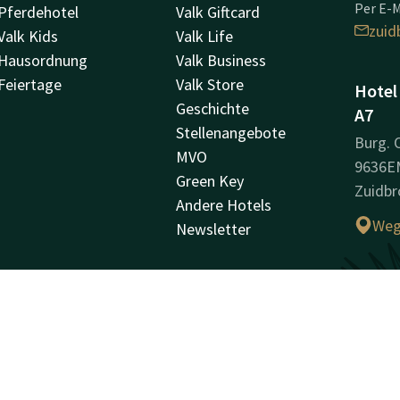
Per E-M
Pferdehotel
Valk Giftcard
zuid
Valk Kids
Valk Life
Hausordnung
Valk Business
Feiertage
Valk Store
Hotel
Geschichte
A7
Stellenangebote
Burg.
MVO
9636E
Green Key
Zuidbr
Andere Hotels
Weg
Newsletter
Unter
Handel
02332