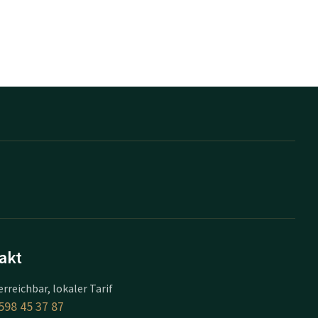
akt
erreichbar, lokaler Tarif
598 45 37 87