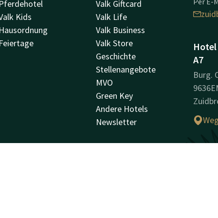
Per E-M
Pferdehotel
Valk Giftcard
zuid
Valk Kids
Valk Life
Hausordnung
Valk Business
Feiertage
Valk Store
Hotel
Geschichte
A7
Stellenangebote
Burg.
MVO
9636E
Green Key
Zuidbr
Andere Hotels
Weg
Newsletter
Unter
Handel
02332