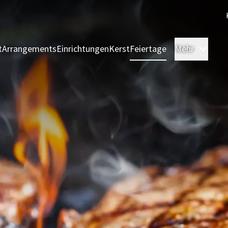
t
Arrangements
Einrichtungen
Kerst
Feiertage
Mehr
Zimm