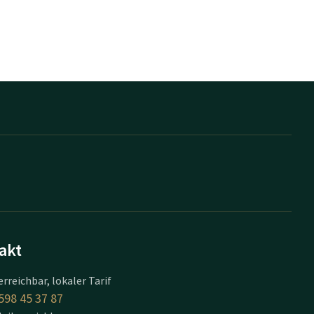
akt
erreichbar, lokaler Tarif
598 45 37 87