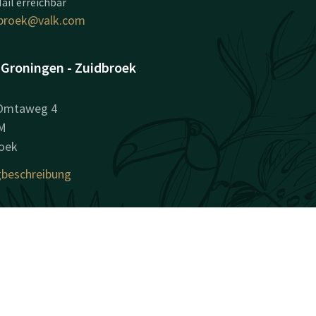
ail erreichbar
broek@valk.com
 Groningen - Zuidbroek
 Omtaweg 4
M
oek
beschreibung
nehmensinformationen
sregisternummer (KvK):
592