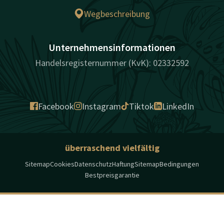
Wegbeschreibung
Unternehmensinformationen
Handelsregisternummer (KvK): 02332592
Facebook
Instagram
Tiktok
LinkedIn
überraschend vielfältig
Sitemap
Cookies
Datenschutz
Haftung
Sitemap
Bedingungen
Bestpreisgarantie