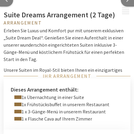
MENÜ
Suite Dreams Arrangement (2 Tage)
ARRANGEMENT
Erleben Sie Luxus und Komfort pur mit unserem exklusiven
„Suite Dream Deal“. Genießen Sie einen Aufenthalt in einer
unserer wunderschön eingerichteten Suiten inklusive 3-
Gänge-Menü und köstlichem Frühstück für einen perfekten
Start in den Tag.
Unsere Suiten im Royal-Stil bieten Ihnen ein einzigartiges
IHR ARRANGEMENT
und unvergessliches Erlebnis. Jedes Detail wurde sorgfältig
ausgewählt, um Ihren Aufenthalt so angenehm wie möglich
Dieses Arrangement enthält:
zu gestalten – von der eleganten Einrichtung bis hin zur
1x Übernachtung in einer Suite
luxuriösen Ausstattung. Beginnen Sie Ihren Tag mit einem
1x Frühstücksbuffet in unserem Restaurant
reichhaltigen Frühstück, zubereitet mit den frischesten
1 x 3-Gänge-Menü in unserem Restaurant
Zutaten, und genießen Sie anschließend den Luxus Ihrer Suite.
1 x Flasche Cava auf Ihrem Zimmer