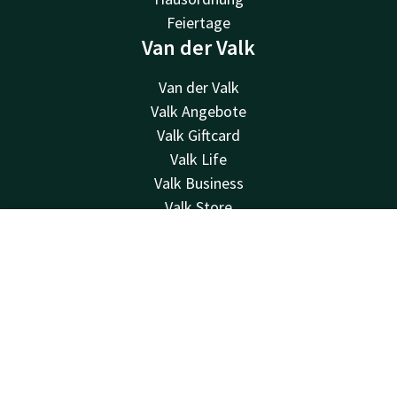
Feiertage
Van der Valk
Van der Valk
Valk Angebote
Valk Giftcard
Valk Life
Valk Business
Valk Store
Geschichte
Kontakt
Account
DE
Stellenangebote
MVO
Jetzt buchen
Green Key
Andere Hotels
Newsletter
Kontakt