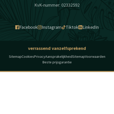
KvK-nummer: 02332592
Facebook
Instagram
Tiktok
LinkedIn
verrassend vanzelfsprekend
Sitemap
Cookies
Privacy
Aansprakelijkheid
Sitemap
Voorwaarden
Beste prijsgarantie