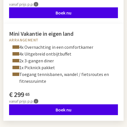
vanaf
prijs p.p.
Boek nu
Mini Vakantie in eigen land
ARRANGEMENT
4x Overnachting in een comfortkamer
4x Uitgebreid ontbijtbuffet
2x 3-gangen diner
1x Picknick pakket
Toegang tennisbanen, wandel / fietsroutes en
fitnessruimte
€
299
65
vanaf
prijs p.p.
Boek nu