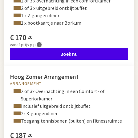
2 of 3 x overnachting in een comfortkamer
2 of 3 x uitgebreid ontbijtbuffet
1 x 2-gangen diner
1 x bootkaartje naar Borkum
€
170
20
vanaf
prijs p.p.
Boek nu
Hoog Zomer Arrangement
ARRANGEMENT
2 of 3x Overnachting in een Comfort- of
Superiorkamer
Inclusief uitgebreid ontbijtbuffet
2x 3-gangendiner
Toegang tennisbanen (buiten) en fitnessruimte
€
187
20